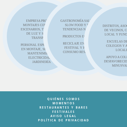
EMPRESA PROPIA DE
GASTRONOMÍA SALUDABLE,
MONTAJES CON CARPAS,
SLOW FOOD Y NUEVAS
DISTRITOS, AS
ESCENARIOS, TECNOLOGÍA
TENDENCIAS NATURALES
DE VECINOS, 
DE LUZ Y SONIDO Y
LOCAL Y FUN
PRODUCTOS ECÓLOGICOS
TRANSPORTE
ESCUELAS DE
RECICLAJE EN EL PROPIO
PERSONAL ESPECIALIZADO
COLEGIOS Y 
FESTIVAL Y PAUTAS DE
EN MONTAJE, SEGURIDAD,
LOCAL
CONSUMO RESPONSABLE
MANTENIMIENTO,
APOYO A COL
ELECTRICIDAD Y
DESFAVORECID
JARDINERÍA
MINUSVA
QUIÉNES SOMOS
MOMENTOS
RESTAURANTES Y BARES
FESTIVALES
AVISO LEGAL
POLÍTICA DE PRIVACIDAD