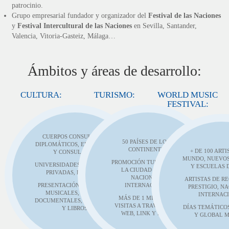
patrocinio.
Grupo empresarial fundador y organizador del
Festival de las Naciones
y
Festival Intercultural de las Naciones
en Sevilla, Santander,
Valencia, Vitoria-Gasteiz, Málaga…
Ámbitos y áreas de desarrollo:
CULTURA:
TURISMO:
WORLD MUSIC
FESTIVAL:
CUERPOS CONSULARES,
50 PAÍSES DE LOS 5
DIPLOMÁTICOS, EMBAJADAS
CONTINENTES
+ DE 100 ARTI
Y CONSULADOS
MUNDO, NUEVOS
PROMOCIÓN TURÍSTICA DE
UNIVERSIDADES PÚBLICAS Y
Y ESCUELAS 
LA CIUDAD A NIVEL
PRIVADAS, ERASMUS
NACIONAL E
ARTISTAS DE R
PRESENTACIÓN DE VIDEOS
INTERNACIONAL
PRESTIGIO, N
MUSICALES, CORTOS.
INTERNAC
MÁS DE 1 MILLÓN DE
DOCUMENTALES, PELÍCULAS
VISITAS A TRAVÉS DE LA
DÍAS TEMÁTICOS
Y LIBROS
WEB, LINK Y REDES
Y GLOBAL 