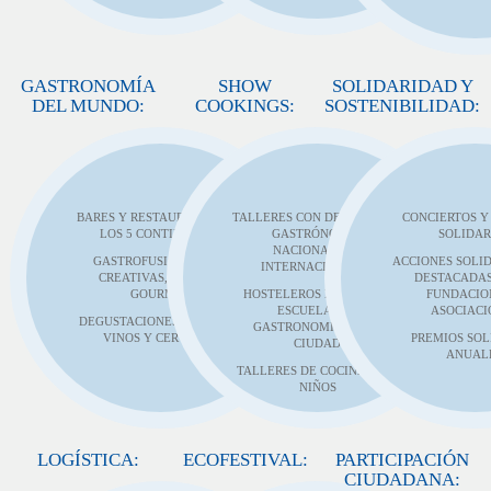
GASTRONOMÍA
SHOW
SOLIDARIDAD Y
DEL MUNDO:
COOKINGS:
SOSTENIBILIDAD:
BARES Y RESTAURANTES DE
TALLERES CON DESTACADOS
CONCIERTOS Y
LOS 5 CONTINENTES
GASTRÓNOMOS
SOLIDAR
NACIONALES E
GASTROFUSIÓN, TAPAS
ACCIONES SOLI
INTERNACIONALES
CREATIVAS, PINTXOS
DESTACADAS
GOURMET
HOSTELEROS LOCALES Y
FUNDACIO
ESCUELAS DE
ASOCIACI
DEGUSTACIONES, CATAS DE
GASTRONOMÍA DE LA
VINOS Y CERVEZAS
PREMIOS SOL
CIUDAD
ANUAL
TALLERES DE COCINA PARA
NIÑOS
LOGÍSTICA:
ECOFESTIVAL:
PARTICIPACIÓN
CIUDADANA: